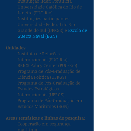
Instituição líder: Pontifícia
Universidade Católica do Rio de
Janeiro (PUC-Rio)
Instituições participantes:
Universidade Federal do Rio
Grande do Sul (UFRGS) e
Escola de
Guerra Naval (EGN)
Unidades:
Instituto de Relações
Internacionais (PUC-Rio)
BRICS Policy Center (PUC-Rio)
Programa de Pós-Graduação de
Ciência Política (UFRGS)
Programa de Pós-Graduação de
Estudos Estratégicos
Internacionais (UFRGS)
Programa de Pós-Graduação em
Estudos Marítimos (EGN)
Áreas temáticas e linhas de pesquisa:
Cooperação em segurança
marítima