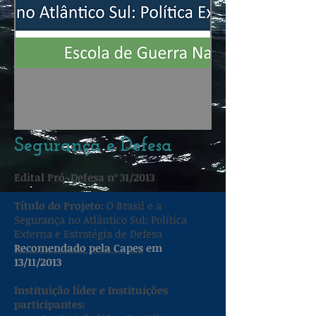
Segurança e Defesa
Edital Pró-Defesa nº 31/2013
Título do Projeto:
O Brasil e a
Segurança no Atlântico Sul: Política
Externa e Estratégia de Defesa
Recomendado pela Capes
em
13/11/2013
Instituição líder e Instituições
participantes: